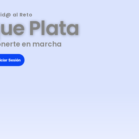
id@ al Reto
ue Plata
onerte en marcha
iciar Sesión