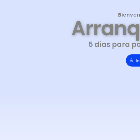
Bienven
Arranq
5 días para p
In