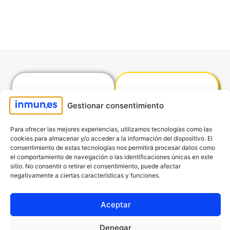
Arranque
Método
Gestionar consentimiento
Plata
Oro
en 5 días
sin rodeos
Para ofrecer las mejores experiencias, utilizamos tecnologías como las
cookies para almacenar y/o acceder a la información del dispositivo. El
Entrenamiento
La combinación
consentimiento de estas tecnologías nos permitirá procesar datos como
intensivo, paso a
perfecta entre
el comportamiento de navegación o las identificaciones únicas en este
sitio. No consentir o retirar el consentimiento, puede afectar
paso para
estrategia,
negativamente a ciertas características y funciones.
arrancar con
acción y
fuerza y llegar a
mentalidad de
Aceptar
Plata
Oro
Denegar